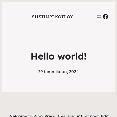
Siistimpi Kot
SIISTIMPI KOTI OY
Hello world!
29 tammikuun, 2024
Welcome to WordPress. This is your first post. Edit